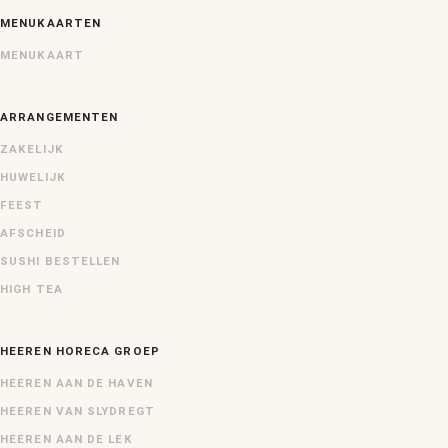
MENUKAARTEN
MENUKAART
ARRANGEMENTEN
ZAKELIJK
HUWELIJK
FEEST
AFSCHEID
SUSHI BESTELLEN
HIGH TEA
HEEREN HORECA GROEP
HEEREN AAN DE HAVEN
HEEREN VAN SLYDREGT
HEEREN AAN DE LEK