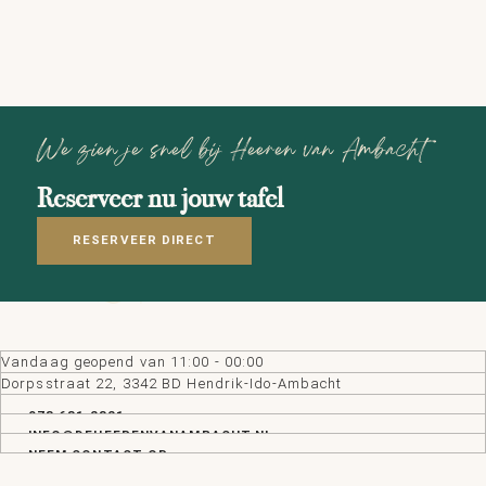
We zien je snel bij Heeren van Ambacht
Reserveer nu jouw tafel
RESERVEER DIRECT
Vandaag geopend van
11:00
-
00:00
Dorpsstraat 22, 3342 BD Hendrik-Ido-Ambacht
078 681 2321
INFO@DEHEERENVANAMBACHT.NL
NEEM CONTACT OP